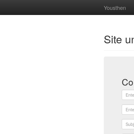
Yousthen
Site u
Co